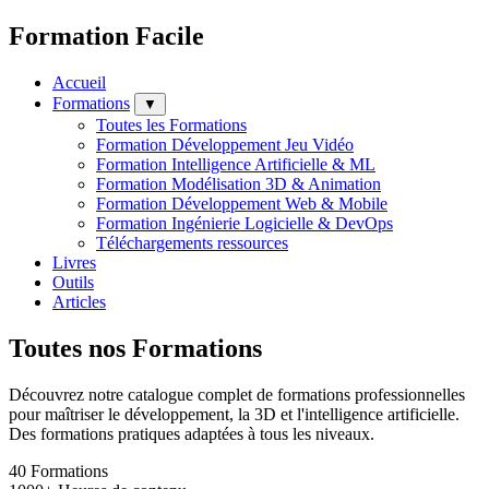
Formation Facile
Accueil
Formations
▼
Toutes les Formations
Formation Développement Jeu Vidéo
Formation Intelligence Artificielle & ML
Formation Modélisation 3D & Animation
Formation Développement Web & Mobile
Formation Ingénierie Logicielle & DevOps
Téléchargements ressources
Livres
Outils
Articles
Toutes nos Formations
Découvrez notre catalogue complet de formations professionnelles
pour maîtriser le développement, la 3D et l'intelligence artificielle.
Des formations pratiques adaptées à tous les niveaux.
40
Formations