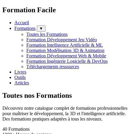
Formation Facile
Accueil
Formations
▼
Toutes les Formations
Formation Développement Jeu Vidéo
Formation Intelligence Artificielle & ML
Formation Modélisation 3D & Animation
Formation Développement Web & Mobile
Formation Ingénierie Logicielle & DevOps
Téléchargements ressources
Livres
Outils
Articles
Toutes nos Formations
Découvrez notre catalogue complet de formations professionnelles
pour maîtriser le développement, la 3D et l'intelligence artificielle.
Des formations pratiques adaptées à tous les niveaux.
40
Formations