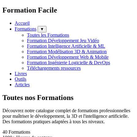
Formation Facile
Accueil
Formations
▼
Toutes les Formations
Formation Développement Jeu Vidéo
Formation Intelligence Artificielle & ML
Formation Modélisation 3D & Animation
Formation Développement Web & Mobile
Formation Ingénierie Logicielle & DevOps
Téléchargements ressources
Livres
Outils
Articles
Toutes nos Formations
Découvrez notre catalogue complet de formations professionnelles
pour maîtriser le développement, la 3D et l'intelligence artificielle.
Des formations pratiques adaptées à tous les niveaux.
40
Formations