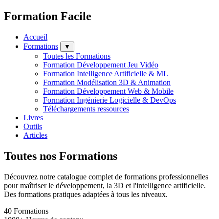
Formation Facile
Accueil
Formations
▼
Toutes les Formations
Formation Développement Jeu Vidéo
Formation Intelligence Artificielle & ML
Formation Modélisation 3D & Animation
Formation Développement Web & Mobile
Formation Ingénierie Logicielle & DevOps
Téléchargements ressources
Livres
Outils
Articles
Toutes nos Formations
Découvrez notre catalogue complet de formations professionnelles
pour maîtriser le développement, la 3D et l'intelligence artificielle.
Des formations pratiques adaptées à tous les niveaux.
40
Formations