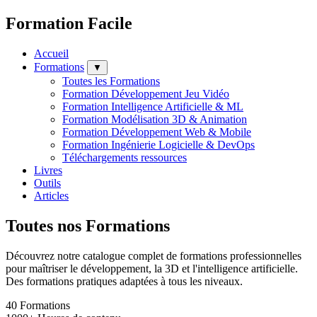
Formation Facile
Accueil
Formations
▼
Toutes les Formations
Formation Développement Jeu Vidéo
Formation Intelligence Artificielle & ML
Formation Modélisation 3D & Animation
Formation Développement Web & Mobile
Formation Ingénierie Logicielle & DevOps
Téléchargements ressources
Livres
Outils
Articles
Toutes nos Formations
Découvrez notre catalogue complet de formations professionnelles
pour maîtriser le développement, la 3D et l'intelligence artificielle.
Des formations pratiques adaptées à tous les niveaux.
40
Formations