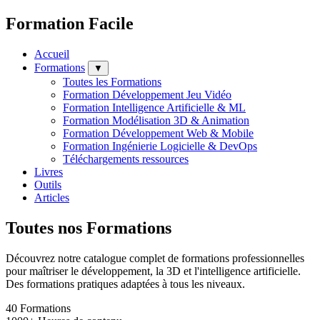
Formation Facile
Accueil
Formations
▼
Toutes les Formations
Formation Développement Jeu Vidéo
Formation Intelligence Artificielle & ML
Formation Modélisation 3D & Animation
Formation Développement Web & Mobile
Formation Ingénierie Logicielle & DevOps
Téléchargements ressources
Livres
Outils
Articles
Toutes nos Formations
Découvrez notre catalogue complet de formations professionnelles
pour maîtriser le développement, la 3D et l'intelligence artificielle.
Des formations pratiques adaptées à tous les niveaux.
40
Formations