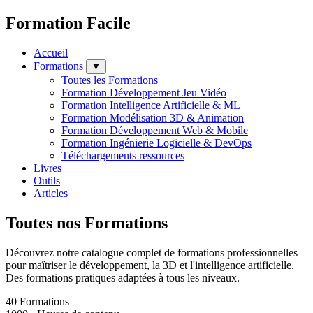
Formation Facile
Accueil
Formations
▼
Toutes les Formations
Formation Développement Jeu Vidéo
Formation Intelligence Artificielle & ML
Formation Modélisation 3D & Animation
Formation Développement Web & Mobile
Formation Ingénierie Logicielle & DevOps
Téléchargements ressources
Livres
Outils
Articles
Toutes nos Formations
Découvrez notre catalogue complet de formations professionnelles
pour maîtriser le développement, la 3D et l'intelligence artificielle.
Des formations pratiques adaptées à tous les niveaux.
40
Formations