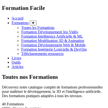
Formation Facile
Accueil
Formations
▼
Toutes les Formations
Formation Développement Jeu Vidéo
Formation Intelligence Artificielle & ML
Formation Modélisation 3D & Animation
Formation Développement Web & Mobile
Formation Ingénierie Logicielle & DevOps
Téléchargements ressources
Livres
Outils
Articles
Toutes nos Formations
Découvrez notre catalogue complet de formations professionnelles
pour maîtriser le développement, la 3D et l'intelligence artificielle.
Des formations pratiques adaptées à tous les niveaux.
40
Formations