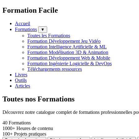
Formation Facile
Accueil
Formations
▼
Toutes les Formations
Formation Développement Jeu Vidéo
Formation Intelligence Artificielle & ML
Formation Modélisation 3D & Animation
Formation Développement Web & Mobile
Formation Ingénierie Logicielle & DevOps
Téléchargements ressources
Livres
Outils
Articles
Toutes nos Formations
Découvrez notre catalogue complet de formations professionnelles pour 
40
Formations
1000+
Heures de contenu
100+
Projets pratiques