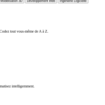
Modélisation 3D
Développement Web
Ingénierie Logicielle
 Codez tout vous-même de A à Z.
matisez intelligemment.