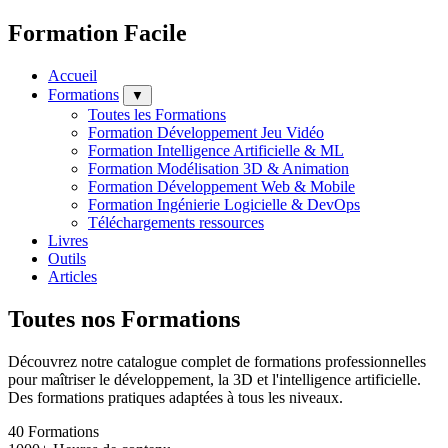
Formation Facile
Accueil
Formations
▼
Toutes les Formations
Formation Développement Jeu Vidéo
Formation Intelligence Artificielle & ML
Formation Modélisation 3D & Animation
Formation Développement Web & Mobile
Formation Ingénierie Logicielle & DevOps
Téléchargements ressources
Livres
Outils
Articles
Toutes nos Formations
Découvrez notre catalogue complet de formations professionnelles
pour maîtriser le développement, la 3D et l'intelligence artificielle.
Des formations pratiques adaptées à tous les niveaux.
40
Formations