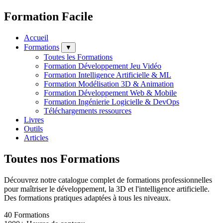
Formation Facile
Accueil
Formations
▼
Toutes les Formations
Formation Développement Jeu Vidéo
Formation Intelligence Artificielle & ML
Formation Modélisation 3D & Animation
Formation Développement Web & Mobile
Formation Ingénierie Logicielle & DevOps
Téléchargements ressources
Livres
Outils
Articles
Toutes nos Formations
Découvrez notre catalogue complet de formations professionnelles
pour maîtriser le développement, la 3D et l'intelligence artificielle.
Des formations pratiques adaptées à tous les niveaux.
40
Formations