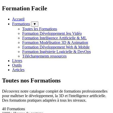
Formation Facile
Accueil
Formations
▼
Toutes les Formations
Formation Développement Jeu Vidéo
Formation Intelligence Artificielle & ML
Formation Modélisation 3D & Animation
Formation Développement Web & Mobile
Formation Ingénierie Logicielle & DevOps
Téléchargements ressources
Livres
Outils
Articles
Toutes nos Formations
Découvrez notre catalogue complet de formations professionnelles
pour maîtriser le développement, la 3D et l'intelligence artificielle.
Des formations pratiques adaptées à tous les niveaux.
40
Formations