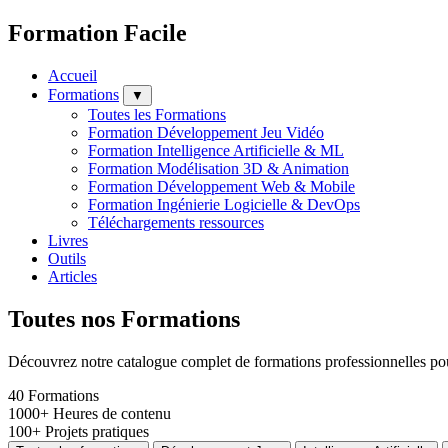
Formation Facile
Accueil
Formations
▼
Toutes les Formations
Formation Développement Jeu Vidéo
Formation Intelligence Artificielle & ML
Formation Modélisation 3D & Animation
Formation Développement Web & Mobile
Formation Ingénierie Logicielle & DevOps
Téléchargements ressources
Livres
Outils
Articles
Toutes nos Formations
Découvrez notre catalogue complet de formations professionnelles pour 
40
Formations
1000+
Heures de contenu
100+
Projets pratiques