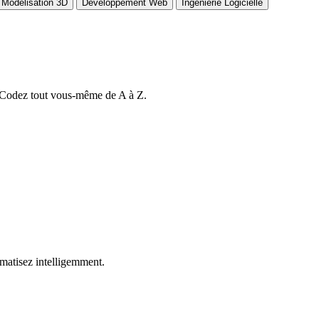
Modélisation 3D
Développement Web
Ingénierie Logicielle
 Codez tout vous-même de A à Z.
matisez intelligemment.