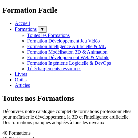
Formation Facile
Accueil
Formations
▼
Toutes les Formations
Formation Développement Jeu Vidéo
Formation Intelligence Artificielle & ML
Formation Modélisation 3D & Animation
Formation Développement Web & Mobile
Formation Ingénierie Logicielle & DevOps
Téléchargements ressources
Livres
Outils
Articles
Toutes nos Formations
Découvrez notre catalogue complet de formations professionnelles
pour maîtriser le développement, la 3D et l'intelligence artificielle.
Des formations pratiques adaptées à tous les niveaux.
40
Formations