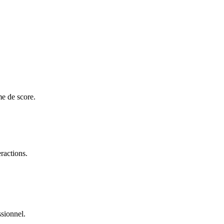
me de score.
eractions.
ssionnel.