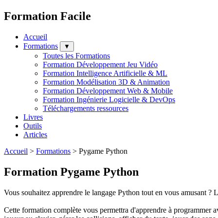
Formation Facile
Accueil
Formations
▼
Toutes les Formations
Formation Développement Jeu Vidéo
Formation Intelligence Artificielle & ML
Formation Modélisation 3D & Animation
Formation Développement Web & Mobile
Formation Ingénierie Logicielle & DevOps
Téléchargements ressources
Livres
Outils
Articles
Accueil
>
Formations
>
Pygame Python
Formation Pygame Python
Vous souhaitez apprendre le langage Python tout en vous amusant ? Le
Cette formation complète vous permettra d'apprendre à programmer av