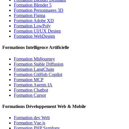
Formation Blender 5
Formation Personnages 3D
Formation Figma
Formation Adobe XD
Formation LowPoly
Formation UI/UX Design
Formation WebDesign
Formations Intelligence Artificielle
Formation Midjourney
Formation Stable Diffusion
Formation LangChain
Formation GitHub Copilot
Formation MCP
Formation Agents IA
Formation Chatbot
Formation Cursor
Formations Développement Web & Mobile
Formation dev Web
Formation Vue.js
Formation PHP Symfony