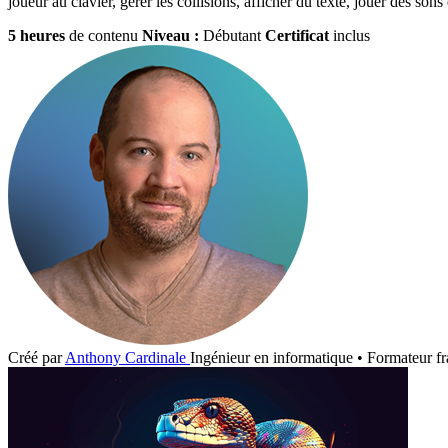
joueur au clavier, gérer les collisions, afficher du texte, jouer des son
5 heures
de contenu
Niveau :
Débutant
Certificat
inclus
Créé par
Anthony Cardinale
Ingénieur en informatique • Formateur fr