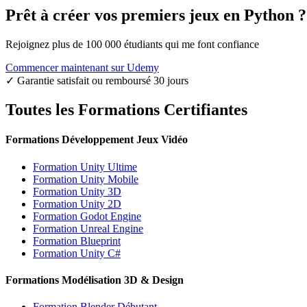
Prêt à créer vos premiers jeux en Python ?
Rejoignez plus de 100 000 étudiants qui me font confiance
Commencer maintenant sur Udemy
✓ Garantie satisfait ou remboursé 30 jours
Toutes les Formations Certifiantes
Formations Développement Jeux Vidéo
Formation Unity Ultime
Formation Unity Mobile
Formation Unity 3D
Formation Unity 2D
Formation Godot Engine
Formation Unreal Engine
Formation Blueprint
Formation Unity C#
Formations Modélisation 3D & Design
Formation Blender Débutant