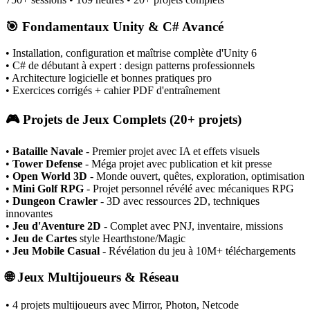
🎯 Fondamentaux Unity & C# Avancé
• Installation, configuration et maîtrise complète d'Unity 6
• C# de débutant à expert : design patterns professionnels
• Architecture logicielle et bonnes pratiques pro
• Exercices corrigés + cahier PDF d'entraînement
🎮 Projets de Jeux Complets (20+ projets)
•
Bataille Navale
- Premier projet avec IA et effets visuels
•
Tower Defense
- Méga projet avec publication et kit presse
•
Open World 3D
- Monde ouvert, quêtes, exploration, optimisation
•
Mini Golf RPG
- Projet personnel révélé avec mécaniques RPG
•
Dungeon Crawler
- 3D avec ressources 2D, techniques
innovantes
•
Jeu d'Aventure 2D
- Complet avec PNJ, inventaire, missions
•
Jeu de Cartes
style Hearthstone/Magic
•
Jeu Mobile Casual
- Révélation du jeu à 10M+ téléchargements
🌐 Jeux Multijoueurs & Réseau
• 4 projets multijoueurs avec Mirror, Photon, Netcode