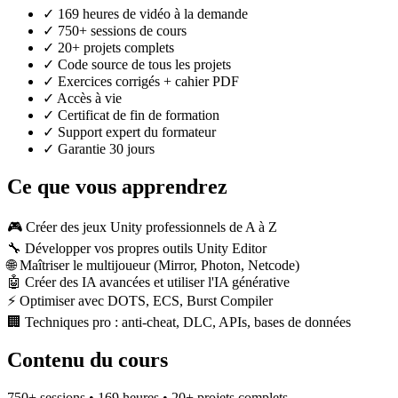
✓ 169 heures de vidéo à la demande
✓ 750+ sessions de cours
✓ 20+ projets complets
✓ Code source de tous les projets
✓ Exercices corrigés + cahier PDF
✓ Accès à vie
✓ Certificat de fin de formation
✓ Support expert du formateur
✓ Garantie 30 jours
Ce que vous apprendrez
🎮
Créer des jeux Unity professionnels de A à Z
🔧
Développer vos propres outils Unity Editor
🌐
Maîtriser le multijoueur (Mirror, Photon, Netcode)
🤖
Créer des IA avancées et utiliser l'IA générative
⚡
Optimiser avec DOTS, ECS, Burst Compiler
🏢
Techniques pro : anti-cheat, DLC, APIs, bases de données
Contenu du cours
750+ sessions • 169 heures • 20+ projets complets