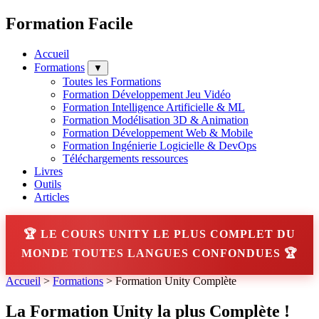
Formation Facile
Accueil
Formations
▼
Toutes les Formations
Formation Développement Jeu Vidéo
Formation Intelligence Artificielle & ML
Formation Modélisation 3D & Animation
Formation Développement Web & Mobile
Formation Ingénierie Logicielle & DevOps
Téléchargements ressources
Livres
Outils
Articles
🏆 LE COURS UNITY LE PLUS COMPLET DU
MONDE TOUTES LANGUES CONFONDUES 🏆
Accueil
>
Formations
>
Formation Unity Complète
La Formation Unity la plus Complète !